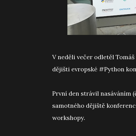
V neděli večer odletěl Tomáš
dějišti evropské #Python ko
První den strávil nasáváním (
samotného dějiště konferenc
workshopy.