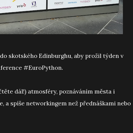
 do skotského Edinburghu, aby prožil týden v
nference #EuroPython.
čtěte dál!) atmosféry, poznáváním města i
e, a spíše networkingem než přednáškami nebo