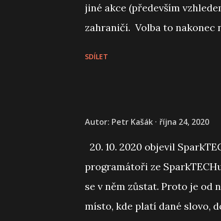
jiné akce (především vzhledem
zahraničí. Volba to nakonec 
roku na homeofficu v Izraeli
SDÍLET
jelikož my ostatní jsme do té 
rozhodnuto.
Autor:
Petr Kašák
října 24, 2020
20. 10. 2020 objevil SparkTEC
programátoři ze SparkTECHu p
se v něm zůstat. Proto je od
místo, kde platí dané slovo, 