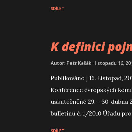
stejně spolehlivě jako zákon
SDÍLET
the October 20th, 2020, Spar
years of wandering, SparkT
environment close to them and
K definici po
SparkTECH is now known as El
agreed terms and professiona
Autor:
Petr Kašák
listopadu 16, 20
of the Universe. Follow www
Publikováno | 16. Listopad, 2
#eluviacloud #codemustflo
Konference evropských komis
uskutečněné 29. – 30. dubna 
bulletinu č. 1/2010 Úřadu pr
úskalím chování uživatelů na 
SDÍLET