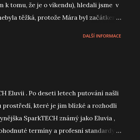
 k tomu, že je o víkendu), hledali jsme v
nebyla těžká, protože Mára byl začátkem
 a místní PyCon mu byl doporučen. A
DALŠÍ INFORMACE
doby v Izraeli nebyli, tak bylo
H Eluvii . Po deseti letech putování našli
rostředí, které je jim blízké a rozhodli
 nynějška SparkTECH známý jako Eluvia ,
dohodnuté termíny a profesní standardy,