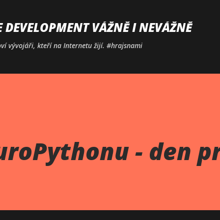
Přeskočit na hlavní obsah
E DEVELOPMENT VÁŽNĚ I NEVÁŽNĚ
í vývojáři, kteří na Internetu žijí. #hrajsnami
roPythonu - den p