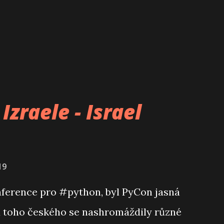
Izraele - Israel
19
nference pro #python, byl PyCon jasná
u toho českého se nashromáždily různé