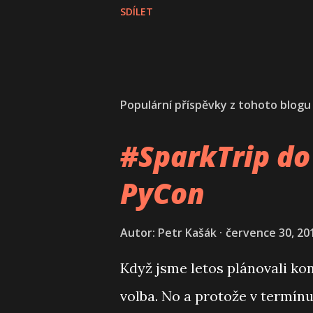
SDÍLET
Populární příspěvky z tohoto blogu
#SparkTrip do 
PyCon
Autor:
Petr Kašák
července 30, 20
Když jsme letos plánovali ko
volba. No a protože v termín