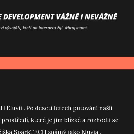
Přeskočit na hlavní obsah
E DEVELOPMENT VÁŽNĚ I NEVÁŽNĚ
í vývojáři, kteří na Internetu žijí. #hrajsnami
 Eluvii . Po deseti letech putování našli
ostředí, které je jim blízké a rozhodli se
nějška SparkTECH známý jako Eluvia ,