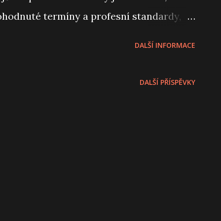
dohodnuté termíny a profesní standardy,
y vesmíru. Sledujte www.eluvia.com On the
DALŠÍ INFORMACE
 has discovered Eluvia . After ten years
ogrammers have found an environment
DALŠÍ PŘÍSPĚVKY
d to stay in it. That's why SparkTECH is
, where the given word, agreed terms and
s reliably as the laws of the Universe.
ia #eluvialand #eluviacloud