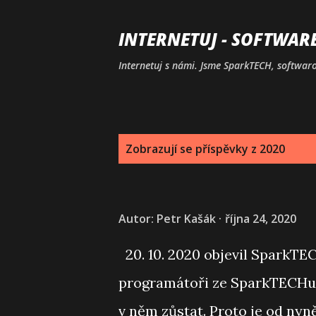
INTERNETUJ - SOFTWAR
Internetuj s námi. Jsme SparkTECH, softwarov
P
Zobrazují se příspěvky z 2020
ř
í
Autor:
Petr Kašák
října 24, 2020
s
p
20. 10. 2020 objevil SparkTECH
ě
programátoři ze SparkTECHu pr
v
v něm zůstat. Proto je od ny