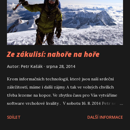
y
Ze zákulisí: nahoře na hoře
Autor:
Petr Kašák
srpna 28, 2014
Krom informačních technologií, které jsou naší srdeční
záležitostí, máme i další zájmy. A tak ve volných chvílích
třeba lezeme na kopce. Ve zbytku času pro Vás vytváříme
software vrcholové kvality . V sobotu 16. 8. 2014 Petr se
Zuzkou vystoupali francouzskou normálkou přes Gouter v
SDÍLET
DALŠÍ INFORMACE
nepříliš příznivém počasí na Mont Blanc. Podívejte se jak to
nahoře vypadalo.