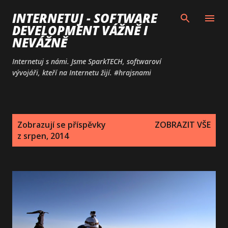
Přeskočit na hlavní obsah
INTERNETUJ - SOFTWARE
DEVELOPMENT VÁŽNĚ I
NEVÁŽNĚ
Internetuj s námi. Jsme SparkTECH, softwaroví
vývojáři, kteří na Internetu žijí. #hrajsnami
P
Zobrazují se příspěvky
ZOBRAZIT VŠE
ř
z srpen, 2014
í
s
p
ě
v
k