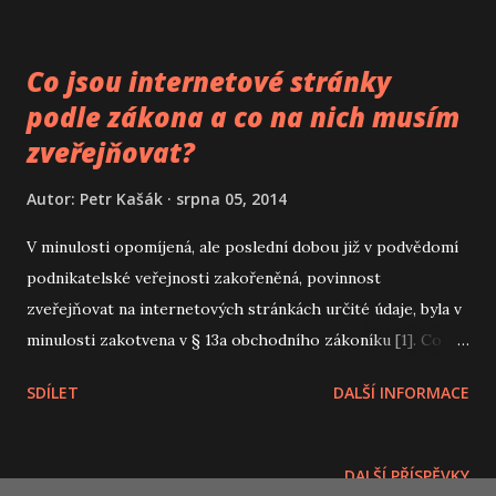
Co jsou internetové stránky
podle zákona a co na nich musím
zveřejňovat?
Autor:
Petr Kašák
srpna 05, 2014
V minulosti opomíjená, ale poslední dobou již v podvědomí
podnikatelské veřejnosti zakořeněná, povinnost
zveřejňovat na internetových stránkách určité údaje, byla v
minulosti zakotvena v § 13a obchodního zákoníku [1]. Co se
změnilo po 1. lednu 2014 s nabytím účinnosti zákona o
SDÍLET
DALŠÍ INFORMACE
obchodních korporacích (dále jen ZOK) [2]?
DALŠÍ PŘÍSPĚVKY