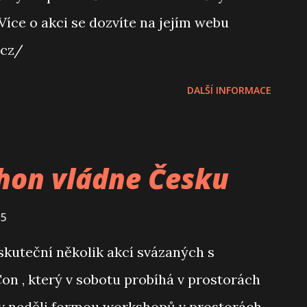
Více o akci se dozvíte na jejím webu
.cz/
DALŠÍ INFORMACE
hon vládne Česku
15
 uskuteční několik akcí svázaných s
on , který v sobotu probíhá v prostorách
 v neděli formou workshopů v prostorách