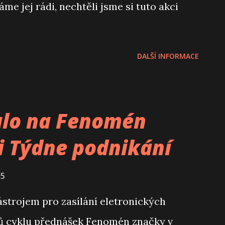
 jej rádi, nechtěli jsme si tuto akci
DALŠÍ INFORMACE
alo na Fenomén
i Týdne podnikání
15
ástrojem pro zasílání eletronických
ků cyklu přednášek Fenomén značky v