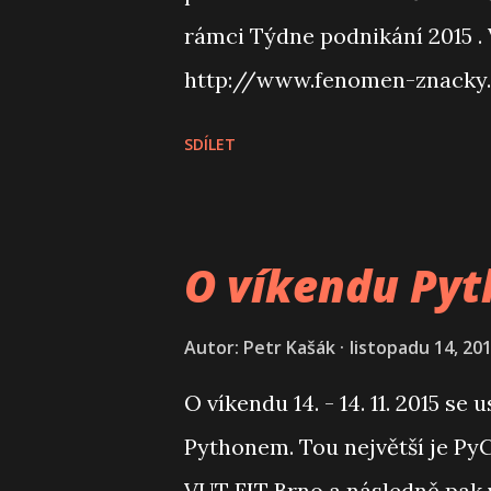
rámci Týdne podnikání 2015 . 
http://www.fenomen-znacky
SDÍLET
O víkendu Pyt
Autor:
Petr Kašák
listopadu 14, 20
O víkendu 14. - 14. 11. 2015 se
Pythonem. Tou největší je PyC
VUT FIT Brno a následně pak