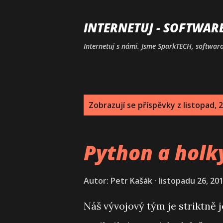
INTERNETUJ - SOFTWAR
Internetuj s námi. Jsme SparkTECH, softwarov
P
Zobrazují se příspěvky z listopad, 
ř
í
Python a holk
s
p
Autor:
Petr Kašák
listopadu 26, 20
ě
Náš vývojový tým je striktně 
v