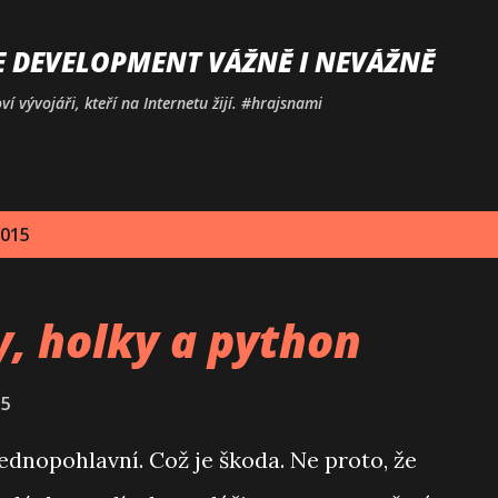
Přeskočit na hlavní obsah
E DEVELOPMENT VÁŽNĚ I NEVÁŽNĚ
í vývojáři, kteří na Internetu žijí. #hrajsnami
2015
y, holky a python
15
jednopohlavní. Což je škoda. Ne proto, že