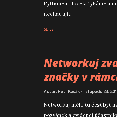
Pythonem docela tykáme a máme
nechat ujít.
SDÍLET
Networkuj zv
značky v rámc
Autor:
Petr Kašák
listopadu 23, 20
Networkuj mělo tu čest být n
pozvánek a evidenci účastní