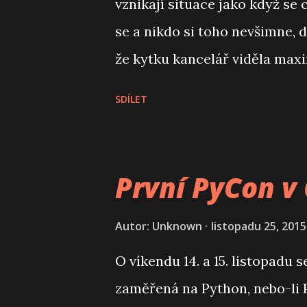
vznikají situace jako když se 
k
se a nikdo si toho nevšimne, 
y
že kytku kancelář viděla max
prohlížení fotek z cest. Mnoh
SDÍLET
pohled na věc a větší variabil
stáž v roce 2016 přihlásila st
tak to prostě je. A myslíme si
První PyCon v
projektem v tomhle ohledu jsou
neslyšeli? Tak to se, jak douf
Autor:
Unknown
listopadu 25, 2015
o jedné z jejich akcí jak ji ab
O víkendu 14. a 15. listopadu 
zaměřená na Python, nebo-li P