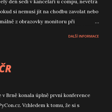
celý den sedí v kanceláři u compu, nevětrá
dokud si nemusí jít na chodbu zavolat nebo
imálně z obrazovky monitoru při
dy chybí něco podstatnějšího - trochu jiný
DALŠÍ INFORMACE
ita v přístupech. Když se pak na vypsanou
udentka z Kolumbie, nikdo tomu nevěřil. A
, že je třeba s tím něco udělat. Skvělým
 ČR
 Czechitas . Že jste o nich ještě
áme, změní a do té doby si můžete přečíst
solvovala Zuzka. Petr
se v Brně konala úplně první konference
yCon.cz. Vzhledem k tomu, že si s