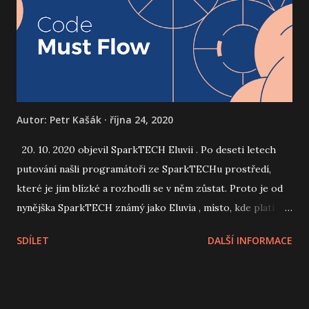
Autor:
Petr Kašák
října 24, 2020
20. 10. 2020 objevil SparkTECH Eluvii . Po deseti letech
putování našli programátoři ze SparkTECHu prostředí,
které je jim blízké a rozhodli se v něm zůstat. Proto je od
nynějška SparkTECH známý jako Eluvia , místo, kde platí
dané slovo, dohodnuté termíny a profesní standardy, stejně
SDÍLET
DALŠÍ INFORMACE
spolehlivě jako zákony vesmíru. Sledujte www.eluvia.com
On the October 20th, 2020, SparkTECH has discovered
Eluvia . After ten years of wandering, SparkTECH
programmers have found an environment close to them