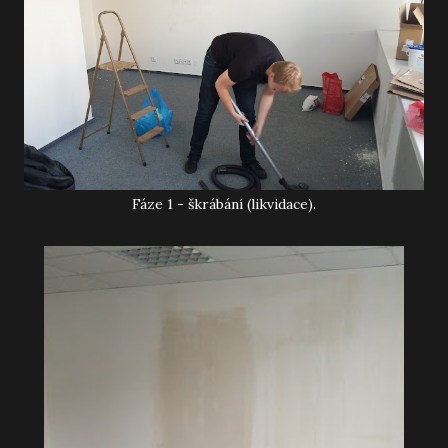
Fáze 1 - škrábání (likvidace).