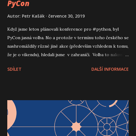
PyCon
Autor:
Petr Kašák
července 30, 2019
Když jsme letos plánovali konference pro #python, byl
PyCon jasná volba. No a protože v termínu toho českého se
nashromáždily různé jiné akce (především vzhledem k tomu,
že je o víkendu), hledali jsme v zahraničí. Volba to nakonec
nebyla těžká, protože Mára byl začátkem roku na
SDÍLET
DALŠÍ INFORMACE
homeofficu v Izraeli a místní PyCon mu byl doporučen. A
jelikož my ostatní jsme do té doby v Izraeli nebyli, tak bylo
rozhodnuto.