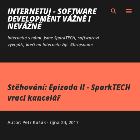
Přeskočit na hlavní obsah
INTERNETUJ - SOFTWARE
DEVELOPMENT VÁŽNĚ I
NEVÁŽNĚ
Internetuj s námi. Jsme SparkTECH, softwaroví
vývojáři, kteří na Internetu žijí. #hrajsnami
Stěhování: Epizoda II - SparkTECH
vrací kancelář
Autor:
Petr Kašák
října 24, 2017