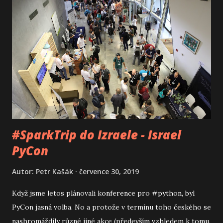
#SparkTrip do Izraele - Israel
PyCon
Autor:
Petr Kašák
července 30, 2019
Když jsme letos plánovali konference pro #python, byl
PyCon jasná volba. No a protože v termínu toho českého se
nashromáždily různé jiné akce (především vzhledem k tomu,