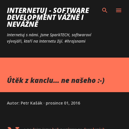
Přeskočit na hlavní obsah
INTERNETUJ - SOFTWARE
DEVELOPMENT VÁŽNĚ I
NEVÁŽNĚ
Internetuj s námi. Jsme SparkTECH, softwaroví
vývojáři, kteří na Internetu žijí. #hrajsnami
Útěk z kanclu... ne našeho :-)
Autor:
Petr Kašák
prosince 01, 2016