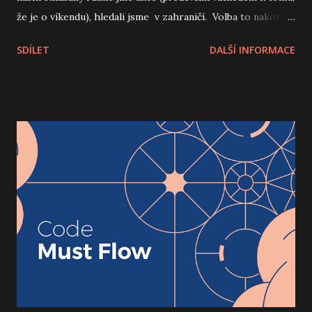
že je o víkendu), hledali jsme v zahraničí. Volba to nakonec
nebyla těžká, protože Mára byl začátkem roku na
SDÍLET
DALŠÍ INFORMACE
homeofficu v Izraeli a místní PyCon mu byl doporučen. A
jelikož my ostatní jsme do té doby v Izraeli nebyli, tak bylo
rozhodnuto.