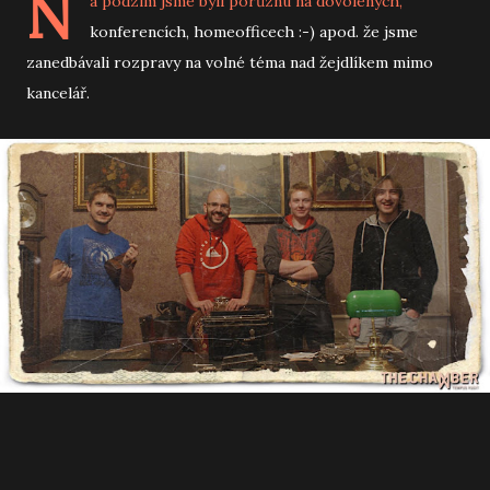
N
a podzim jsme byli porůznu na dovolených,
konferencích, homeofficech :-) apod. že jsme
zanedbávali rozpravy na volné téma nad žejdlíkem mimo
kancelář.