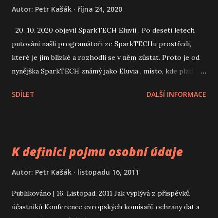
Autor:
Petr Kašák
října 24, 2020
20. 10. 2020 objevil SparkTECH Eluvii . Po deseti letech
putování našli programátoři ze SparkTECHu prostředí,
které je jim blízké a rozhodli se v něm zůstat. Proto je od
nynějška SparkTECH známý jako Eluvia , místo, kde platí
dané slovo, dohodnuté termíny a profesní standardy, stejně
SDÍLET
DALŠÍ INFORMACE
spolehlivě jako zákony vesmíru. Sledujte www.eluvia.com
On the October 20th, 2020, SparkTECH has discovered
Eluvia . After ten years of wandering, SparkTECH
programmers have found an environment close to them
K definici pojmu osobní údaje
and have decided to stay in it. That's why SparkTECH is
now known as Eluvia , a place, where the given word,
Autor:
Petr Kašák
listopadu 16, 2011
agreed terms and professional standards apply as reliably
Publikováno | 16. Listopad, 2011 Jak vyplývá z příspěvků
as the laws of the Universe. Follow www.eluvia.com
účastníků Konference evropských komisařů ochrany dat a
#eluvia #eluvialand #eluviacloud #codemustflow