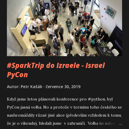
#SparkTrip do Izraele - Israel
PyCon
Autor:
Petr Kašák
července 30, 2019
Když jsme letos plánovali konference pro #python, byl
PyCon jasná volba. No a protože v termínu toho českého se
nashromáždily různé jiné akce (především vzhledem k tomu,
že je o víkendu), hledali jsme v zahraničí. Volba to nakonec