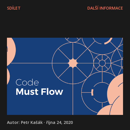
nebyla těžká, protože Mára byl začátkem roku na
SDÍLET
DALŠÍ INFORMACE
homeofficu v Izraeli a místní PyCon mu byl doporučen. A
jelikož my ostatní jsme do té doby v Izraeli nebyli, tak bylo
rozhodnuto.
Autor:
Petr Kašák
října 24, 2020