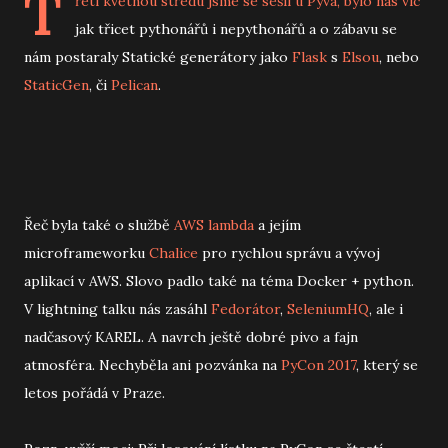
T
řetí květnou středu jsme se sešli u
Pyva
, bylo nás víc
jak třicet pythonářů i nepythonářů a o zábavu se
nám postaraly Statické generátory jako
Flask
s
Elsou
, nebo
StaticGen
, či
Pelican
.
Řeč byla také o službě
AWS lambda
a jejím
microframeworku
Chalice
pro rychlou správu a vývoj
aplikací v AWS. Slovo padlo také na téma Docker + python.
V lightning talku nás zasáhl
Fedorátor
,
SeleniumHQ
, ale i
nadčasový KAREL. A navrch ještě dobré pivo a fajn
atmosféra. Nechyběla ani pozvánka na
PyCon 2017
, který se
letos pořádá v Praze.