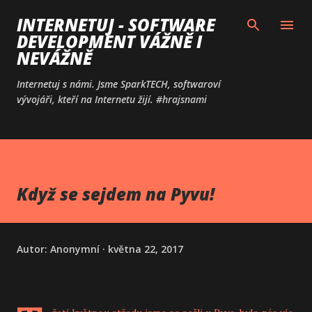
Přeskočit na hlavní obsah
INTERNETUJ - SOFTWARE
DEVELOPMENT VÁŽNĚ I
NEVÁŽNĚ
Internetuj s námi. Jsme SparkTECH, softwaroví
vývojáři, kteří na Internetu žijí. #hrajsnami
Když se sejdem na Pyvu!
Autor:
Anonymní
května 22, 2017