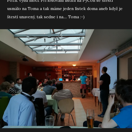
Pozn. vyšší moci: Při losování lístku na PyCon se štestí
usmálo na Toma a tak máme jeden lístek doma aneb když je
štestí unavený, tak sedne i na.... Toma :-)