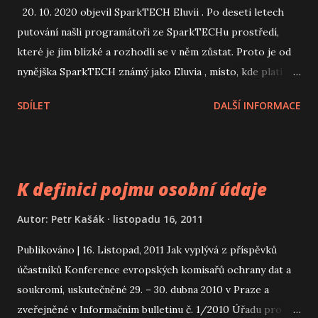
20. 10. 2020 objevil SparkTECH Eluvii . Po deseti letech
putování našli programátoři ze SparkTECHu prostředí,
které je jim blízké a rozhodli se v něm zůstat. Proto je od
nynějška SparkTECH známý jako Eluvia , místo, kde platí
dané slovo, dohodnuté termíny a profesní standardy, stejně
SDÍLET
DALŠÍ INFORMACE
spolehlivě jako zákony vesmíru. Sledujte www.eluvia.com
On the October 20th, 2020, SparkTECH has discovered
Eluvia . After ten years of wandering, SparkTECH
programmers have found an environment close to them
K definici pojmu osobní údaje
and have decided to stay in it. That's why SparkTECH is
now known as Eluvia , a place, where the given word,
Autor:
Petr Kašák
listopadu 16, 2011
agreed terms and professional standards apply as reliably
Publikováno | 16. Listopad, 2011 Jak vyplývá z příspěvků
as the laws of the Universe. Follow www.eluvia.com
účastníků Konference evropských komisařů ochrany dat a
#eluvia #eluvialand #eluviacloud #codemustflow
soukromí, uskutečněné 29. – 30. dubna 2010 v Praze a
zveřejněné v Informačním bulletinu č. 1/2010 Úřadu pro