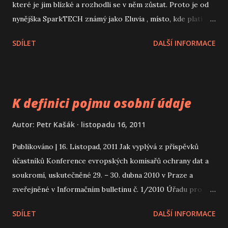
které je jim blízké a rozhodli se v něm zůstat. Proto je od
nynějška SparkTECH známý jako Eluvia , místo, kde platí
dané slovo, dohodnuté termíny a profesní standardy, stejně
SDÍLET
DALŠÍ INFORMACE
spolehlivě jako zákony vesmíru. Sledujte www.eluvia.com
On the October 20th, 2020, SparkTECH has discovered
Eluvia . After ten years of wandering, SparkTECH
programmers have found an environment close to them
K definici pojmu osobní údaje
and have decided to stay in it. That's why SparkTECH is
now known as Eluvia , a place, where the given word,
Autor:
Petr Kašák
listopadu 16, 2011
agreed terms and professional standards apply as reliably
Publikováno | 16. Listopad, 2011 Jak vyplývá z příspěvků
as the laws of the Universe. Follow www.eluvia.com
účastníků Konference evropských komisařů ochrany dat a
#eluvia #eluvialand #eluviacloud #codemustflow
soukromí, uskutečněné 29. – 30. dubna 2010 v Praze a
zveřejněné v Informačním bulletinu č. 1/2010 Úřadu pro
ochranu osobních údajů, je základním úskalím chování
SDÍLET
DALŠÍ INFORMACE
uživatelů na Internetu fakt, že ač jejich počet stoupá, stále