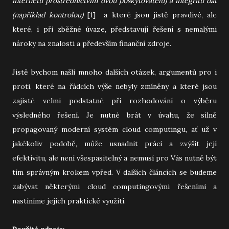
internetu prostřednictvím dvou poskytovatelů) a integritu dat
(například kontrolou)
[1] a které jsou jistě pravdivé, ale
které, i při zběžné úvaze, představují řešení s nemalými
nároky na znalosti a především finanční zdroje.
Jistě bychom našli mnoho dalších otázek, argumentů pro i
proti, které na řádcích výše nebyly zmíněny a které jsou
zajisté velmi podstatné při rozhodování o výběru
výsledného řešení. Je nutné brát v úvahu, že silně
propagovaný moderní systém cloud computingu, ať už v
jakékoliv podobě, může usnadnit práci a zvýšit její
efektivitu, ale není všespasitelný a nemusí pro Vás nutně být
tím správným krokem vpřed. V dalších článcích se budeme
zabývat některými cloud computingovými řešeními a
nastíníme jejich praktické využití.