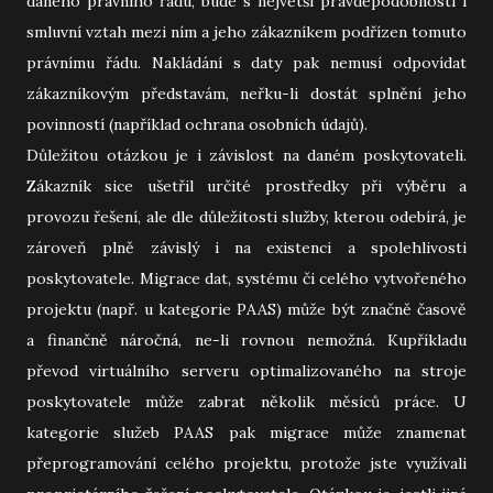
daného právního řádu, bude s největší pravděpodobností i
smluvní vztah mezi ním a jeho zákazníkem podřízen tomuto
právnímu řádu. Nakládání s daty pak nemusí odpovídat
zákazníkovým představám, neřku-li dostát splnění jeho
povinností (například ochrana osobních údajů).
Důležitou otázkou je i závislost na daném poskytovateli.
Zákazník sice ušetřil určité prostředky při výběru a
provozu řešení, ale dle důležitosti služby, kterou odebírá, je
zároveň plně závislý i na existenci a spolehlivosti
poskytovatele. Migrace dat, systému či celého vytvořeného
projektu (např. u kategorie PAAS) může být značně časově
a finančně náročná, ne-li rovnou nemožná. Kupříkladu
převod virtuálního serveru optimalizovaného na stroje
poskytovatele může zabrat několik měsíců práce. U
kategorie služeb PAAS pak migrace může znamenat
přeprogramování celého projektu, protože jste využívali