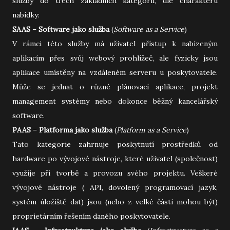
služby do třech základních kategorií, dle charakteru
nabídky:
SAAS
–
Software jako služba
(
Software as a Service
)
V rámci této služby má uživatel přístup k nabízeným
aplikacím přes svůj webový prohlížeč, ale fyzicky jsou
aplikace umístěny na vzdáleném serveru u poskytovatele.
Může se jednat o různé plánovací aplikace, projekt
management systémy nebo dokonce běžný kancelářský
software.
PAAS
–
Platforma jako služba
(
Platform as a Service
)
Tato kategorie zahrnuje poskytnutí prostředků od
hardware po vývojové nástroje, které uživatel (společnost)
využije při tvorbě a provozu svého projektu. Veškeré
vývojové nástroje ( API, dovolený programovací jazyk,
systém úložiště dat) jsou (nebo z velké části mohou být)
proprietárním řešením daného poskytovatele.