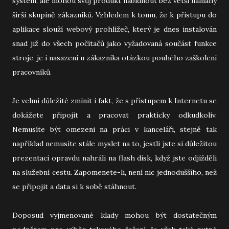
systém, ale mohou svůj produkt nabídnout bez větší námahy
širší skupině zákazníků. Vzhledem k tomu, že k přístupu do
aplikace slouží webový prohlížeč, který je dnes instalován
snad již do všech počítačů jako vyžadovaná součást funkce
stroje, je i nasazení u zákazníka otázkou pouhého zaškolení
pracovníků.
Je velmi důležité zmínit i fakt, že s přístupem k Internetu se
dokážete připojit a pracovat prakticky odkudkoliv.
Nemusíte být omezeni na práci v kanceláři, stejně tak
například nemusíte stále myslet na to, jestli jste si důležitou
prezentaci opravdu nahráli na flash disk, když jste odjížděli
na služební cestu. Zapomenete-li, není nic jednoduššího, než
se připojit a data si k sobě stáhnout.
Doposud vyjmenované klady mohou být dostatečným