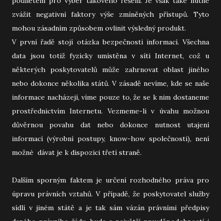
podnětem pro výběr takového řešení. Je však také nutné
zvážit negativní faktory výše zmíněných přístupů. Tyto
mohou zásadním způsobem ovlinit výsledný produkt.
V první řadě stojí otázka bezpečnosti informací. Všechna
data jsou totiž fyzicky umístěna v síti Internet, což u
některých poskytovatelů může zahrnovat oblast jiného
nebo dokonce několika států. V zásadě nevíme, kde se naše
informace nacházejí, víme pouze to, že se k nim dostaneme
prostřednictvím Internetu. Vezmeme-li v úvahu možnou
důvěrnou povahu dat nebo dokonce nutnost utajení
informací (výrobní postupy, know-how společnosti), není
možné dávat je k dispozici třetí straně.
Dalším sporným faktem je určení rozhodného práva pro
úpravu právních vztahů. V případě, že poskytovatel služby
sídlí v jiném státě a je tak sám vázán právními předpisy