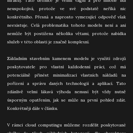
mraku). Tato definice je velmi vágní a pro mnohé lidi
neuspokojivá, protože ve své podstatě neříká nic
konkrétního. Přesná a naprosto vymezující odpověď však
neexistuje. Celá problematika tohoto modelu není a ani
nemůže být postižena několika větami, protože nabídka
služeb v této oblasti je značně komplexní.
Základním stavebním kamenem modelu je využití zdrojů
poskytovatele pro vlastní každodenní práci, což má
potenciálně přinést minimalizaci vlastních nákladů na
pořízení a správu daných technologií a aplikací. Tato
zdánlivě velmi lákavá výhoda nemusí být vždy nutně
úsporným opatřením, jak se může na první pohled zdát.
Konkrétněji dále v článku.
V rámci cloud computingu můžeme rozdělit poskytované