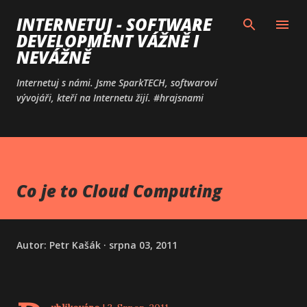
Přeskočit na hlavní obsah
INTERNETUJ - SOFTWARE
DEVELOPMENT VÁŽNĚ I
NEVÁŽNĚ
Internetuj s námi. Jsme SparkTECH, softwaroví
vývojáři, kteří na Internetu žijí. #hrajsnami
Co je to Cloud Computing
Autor:
Petr Kašák
srpna 03, 2011