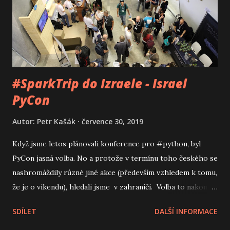
#SparkTrip do Izraele - Israel
PyCon
Autor:
Petr Kašák
července 30, 2019
Když jsme letos plánovali konference pro #python, byl
PyCon jasná volba. No a protože v termínu toho českého se
nashromáždily různé jiné akce (především vzhledem k tomu,
že je o víkendu), hledali jsme v zahraničí. Volba to nakonec
nebyla těžká, protože Mára byl začátkem roku na
SDÍLET
DALŠÍ INFORMACE
homeofficu v Izraeli a místní PyCon mu byl doporučen. A
jelikož my ostatní jsme do té doby v Izraeli nebyli, tak bylo