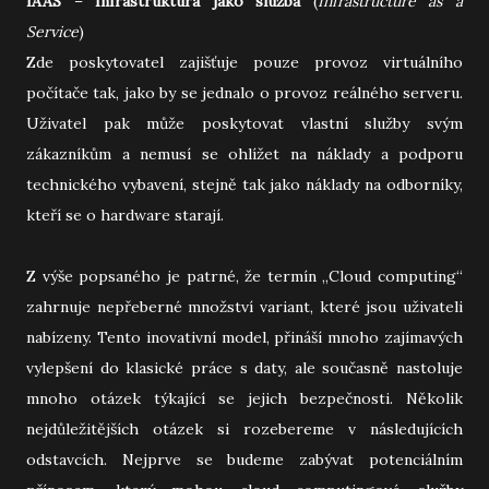
IAAS
–
Infrastruktura jako služba
(
Infrastructure as a
Service
)
Zde poskytovatel zajišťuje pouze provoz virtuálního
počítače tak, jako by se jednalo o provoz reálného serveru.
Uživatel pak může poskytovat vlastní služby svým
zákazníkům a nemusí se ohlížet na náklady a podporu
technického vybavení, stejně tak jako náklady na odborníky,
kteří se o hardware starají.
Z výše popsaného je patrné, že termín „Cloud computing“
zahrnuje nepřeberné množství variant, které jsou uživateli
nabízeny. Tento inovativní model, přináší mnoho zajímavých
vylepšení do klasické práce s daty, ale současně nastoluje
mnoho otázek týkající se jejich bezpečnosti. Několik
nejdůležitějších otázek si rozebereme v následujících
odstavcích. Nejprve se budeme zabývat potenciálním